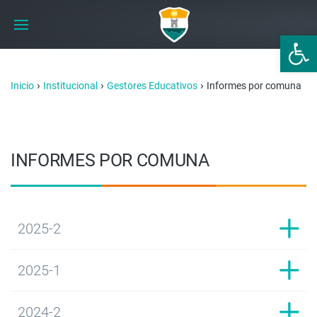
Abrir 
›
›
›
Inicio
Institucional
Gestores Educativos
Informes por comuna
INFORMES POR COMUNA
2025-2
2025-1
2024-2