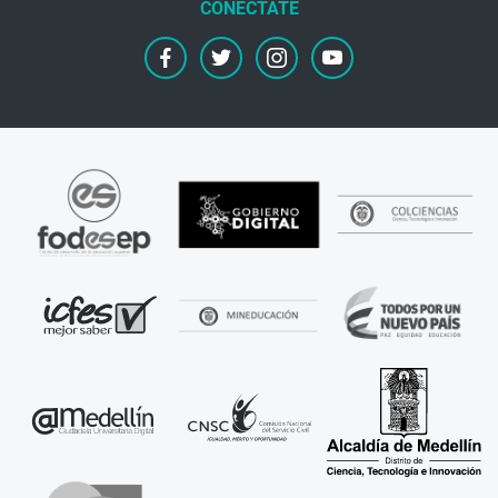
facebook
twitter
instagram
youtube