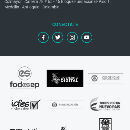
Colmayor.
Carrera 78 # 65 - 46 Bloque Fundacional- Piso 1.
Medellín - Antioquia - Colombia
facebook
twitter
instagram
youtube