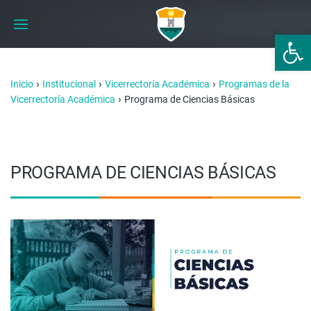
Abrir 
›
›
›
Inicio
Institucional
Vicerrectoría Académica
Programas de la
›
Vicerrectoría Académica
Programa de Ciencias Básicas
PROGRAMA DE CIENCIAS BÁSICAS