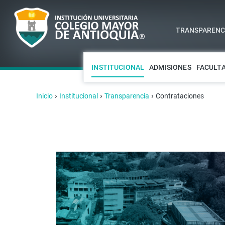
TRANSPARENCI
INSTITUCIONAL
ADMISIONES
FACULT
›
›
›
Inicio
Institucional
Transparencia
Contrataciones