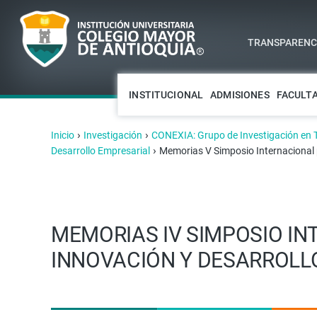
TRANSPARENCI
INSTITUCIONAL
ADMISIONES
FACULT
›
›
Inicio
Investigación
CONEXIA: Grupo de Investigación en 
›
Desarrollo Empresarial
Memorias V Simposio Internacional p
MEMORIAS IV SIMPOSIO IN
INNOVACIÓN Y DESARROLL