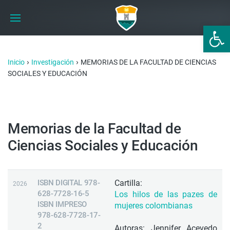
Abrir 
›
›
Inicio
Investigación
MEMORIAS DE LA FACULTAD DE CIENCIAS
SOCIALES Y EDUCACIÓN
Memorias de la Facultad de
Ciencias Sociales y Educación
ISBN DIGITAL 978-
Cartilla:
2026
628-7728-16-5
Los hilos de las pazes de
ISBN IMPRESO
mujeres colombianas
978-628-7728-17-
2
Autoras: Jennifer Acevedo