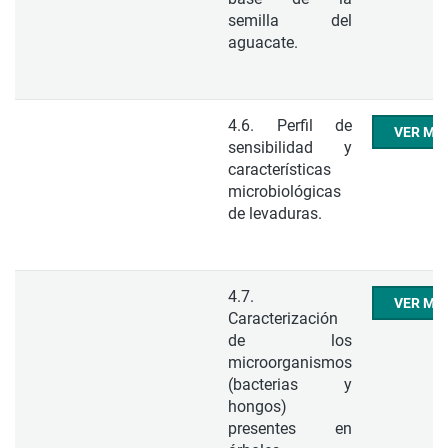
semilla del
aguacate.
4.6. Perfil de
VER ME
sensibilidad y
características
microbiológicas
de levaduras.
4.7.
VER ME
Caracterización
de los
microorganismos
(bacterias y
hongos)
presentes en