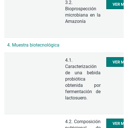
3.2.
VER ME
Bioprospección
microbiana en la
Amazonía
4. Muestra biotecnológica
4.1.
VER ME
Caracterización
de una bebida
probiótica
obtenida por
fermentación de
lactosuero.
4.2. Composición
VER ME
nutricional de