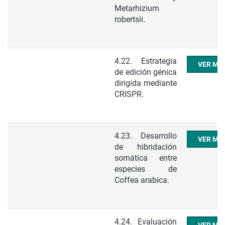
Metarhizium
robertsii.
4.22. Estrategia
VER ME
de edición génica
dirigida mediante
CRISPR.
4.23. Desarrollo
VER ME
de hibridación
somática entre
especies de
Coffea arabica.
4.24. Evaluación