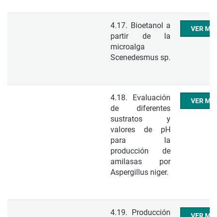
4.17. Bioetanol a
VER ME
partir de la
microalga
Scenedesmus sp.
4.18. Evaluación
VER ME
de diferentes
sustratos y
valores de pH
para la
producción de
amilasas por
Aspergillus niger.
4.19. Producción
VER ME