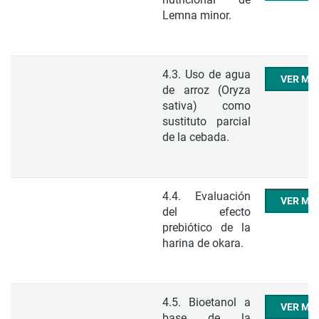
Lemna minor.
4.3. Uso de agua
VER ME
de arroz (Oryza
sativa) como
sustituto parcial
de la cebada.
4.4. Evaluación
VER ME
del efecto
prebiótico de la
harina de okara.
4.5. Bioetanol a
VER ME
base de la