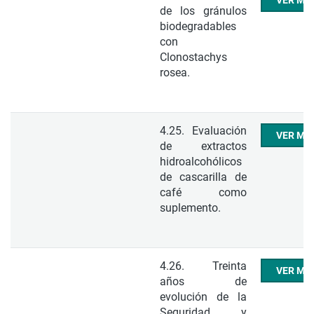
VER ME
de los gránulos
biodegradables
con
Clonostachys
rosea.
4.25. Evaluación
VER ME
de extractos
hidroalcohólicos
de cascarilla de
café como
suplemento.
4.26. Treinta
VER ME
años de
evolución de la
Seguridad y