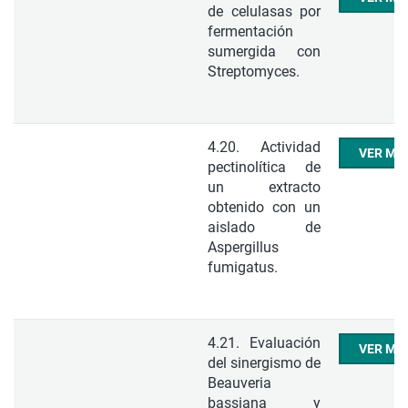
de celulasas por
fermentación
sumergida con
Streptomyces.
4.20. Actividad
VER ME
pectinolítica de
un extracto
obtenido con un
aislado de
Aspergillus
fumigatus.
4.21. Evaluación
VER ME
del sinergismo de
Beauveria
bassiana y