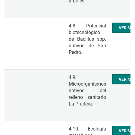
árboles.
4.8. Potencial
VER ME
biotecnológico
de Bacillus spp.
nativos de San
Pedro.
4.9.
VER ME
Microorganismos
nativos del
relleno sanitario
La Pradera.
4.10. Ecología
VER ME