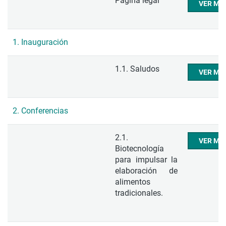
Página legal
VER ME
1. Inauguración
1.1. Saludos
VER ME
2. Conferencias
2.1.
VER ME
Biotecnología
para impulsar la
elaboración de
alimentos
tradicionales.