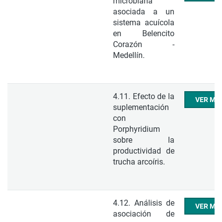
microbiana
asociada a un
sistema acuícola
en Belencito
Corazón -
Medellín.
4.11. Efecto de la
VER ME
suplementación
con
Porphyridium
sobre la
productividad de
trucha arcoíris.
4.12. Análisis de
VER ME
asociación de