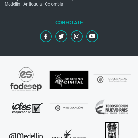
Medellín - Antioquia - Colombia
facebook
twitter
instagram
youtube