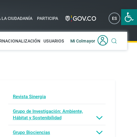
Abrir 
A LA CIUDADANÍA
PARTICIPA
ES
EN
RNACIONALIZACIÓN
USUARIOS
Mi Colmayor
Revista Sinergia
Grupo de Investigación: Ambiente,
Hábitat y Sostenibilidad
Grupo Biociencias