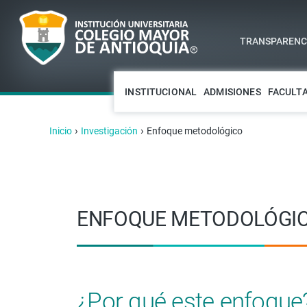
TRANSPARENCI
INSTITUCIONAL
ADMISIONES
FACULT
›
›
Inicio
Investigación
Enfoque metodológico
ENFOQUE METODOLÓGI
¿Por qué este enfoque