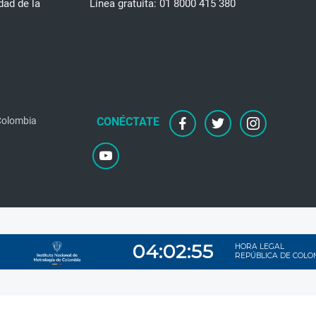
dad de la
Línea gratuita: 01 8000 415 380
facebook
twitter
instagram
 Colombia
youtube