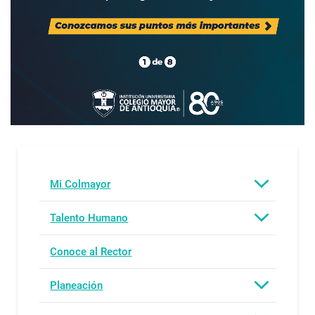
Mi Colmayor
Talento Humano
Conoce al Rector
Planeación