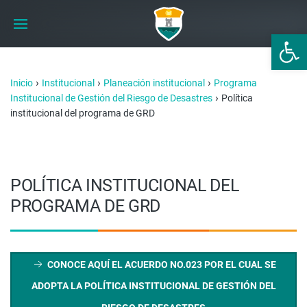
Abrir 
›
›
›
Inicio
Institucional
Planeación institucional
Programa
›
Institucional de Gestión del Riesgo de Desastres
Política
institucional del programa de GRD
POLÍTICA INSTITUCIONAL DEL
PROGRAMA DE GRD
CONOCE AQUÍ EL ACUERDO NO.023 POR EL CUAL SE
ADOPTA LA POLÍTICA INSTITUCIONAL DE GESTIÓN DEL