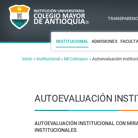
TRANSPARENCI
INSTITUCIONAL
ADMISIONES
FACULT
›
›
›
Inicio
Institucional
Mi Colmayor
Autoevaluación instituc
AUTOEVALUACIÓN INST
AUTOEVALUACIÓN INSTITUCIONAL CON MIR
INSTITUCIONALES