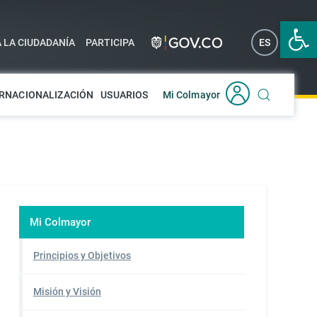
Abrir 
A LA CIUDADANÍA
PARTICIPA
ES
EN
RNACIONALIZACIÓN
USUARIOS
Mi Colmayor
Mi Colmayor
Principios y Objetivos
Misión y Visión