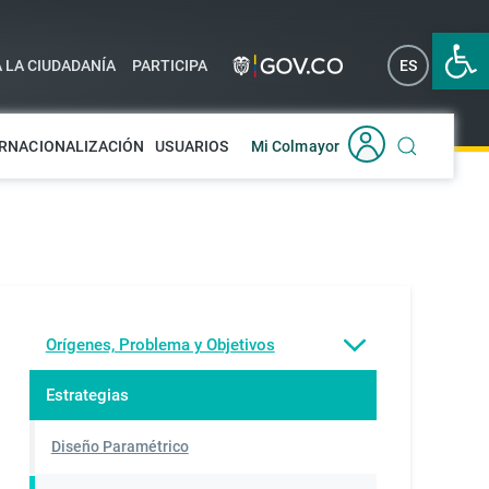
Abrir 
A LA CIUDADANÍA
PARTICIPA
ES
EN
RNACIONALIZACIÓN
USUARIOS
Mi Colmayor
Orígenes, Problema y Objetivos
Estrategias
Diseño Paramétrico