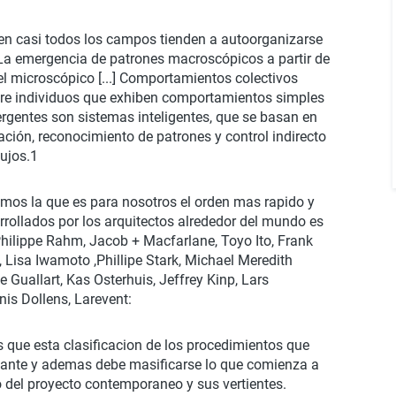
en casi todos los campos tienden a autoorganizarse
.] La emergencia de patrones macroscópicos a partir de
el microscópico [...] Comportamientos colectivos
tre individuos que exhiben comportamientos simples
rgentes son sistemas inteligentes, que se basan en
tación, reconocimiento de patrones y control indirecto
fujos.1
amos la que es para nosotros el orden mas rapido y
arrollados por los arquitectos alrededor del mundo es
Philippe Rahm, Jacob + Macfarlane, Toyo Ito, Frank
, Lisa Iwamoto ,Phillipe Stark, Michael Meredith
e Guallart, Kas Osterhuis, Jeffrey Kinp, Lars
is Dollens, Larevent:
s que esta clasificacion de los procedimientos que
ante y ademas debe masificarse lo que comienza a
o del proyecto contemporaneo y sus vertientes.