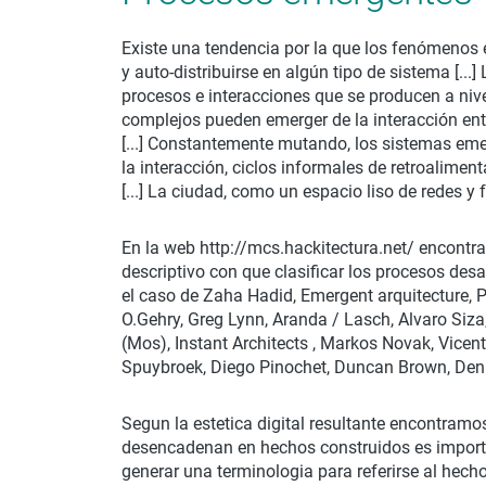
Existe una tendencia por la que los fenómenos 
y auto-distribuirse en algún tipo de sistema [..
procesos e interacciones que se producen a niv
complejos pueden emerger de la interacción en
[...] Constantemente mutando, los sistemas eme
la interacción, ciclos informales de retroalimen
[...] La ciudad, como un espacio liso de redes y 
En la web http://mcs.hackitectura.net/ encontr
descriptivo con que clasificar los procesos des
el caso de Zaha Hadid, Emergent arquitecture, 
O.Gehry, Greg Lynn, Aranda / Lasch, Alvaro Siza
(Mos), Instant Architects , Markos Novak, Vicent
Spuybroek, Diego Pinochet, Duncan Brown, Denn
Segun la estetica digital resultante encontramo
desencadenan en hechos construidos es import
generar una terminologia para referirse al hech