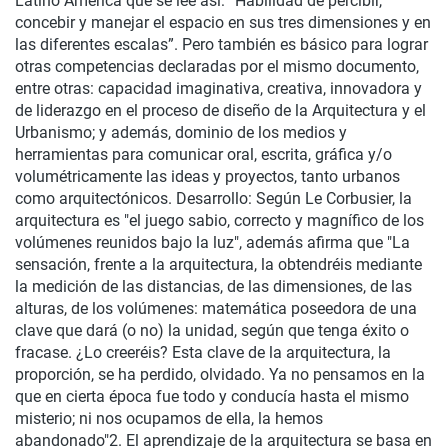
Latino América que se lee así: “Habilidad de percibir,
concebir y manejar el espacio en sus tres dimensiones y en
las diferentes escalas”. Pero también es básico para lograr
otras competencias declaradas por el mismo documento,
entre otras: capacidad imaginativa, creativa, innovadora y
de liderazgo en el proceso de diseño de la Arquitectura y el
Urbanismo; y además, dominio de los medios y
herramientas para comunicar oral, escrita, gráfica y/o
volumétricamente las ideas y proyectos, tanto urbanos
como arquitectónicos. Desarrollo: Según Le Corbusier, la
arquitectura es "el juego sabio, correcto y magnífico de los
volúmenes reunidos bajo la luz", además afirma que "La
sensación, frente a la arquitectura, la obtendréis mediante
la medición de las distancias, de las dimensiones, de las
alturas, de los volúmenes: matemática poseedora de una
clave que dará (o no) la unidad, según que tenga éxito o
fracase. ¿Lo creeréis? Esta clave de la arquitectura, la
proporción, se ha perdido, olvidado. Ya no pensamos en la
que en cierta época fue todo y conducía hasta el mismo
misterio; ni nos ocupamos de ella, la hemos
abandonado"2. El aprendizaje de la arquitectura se basa en