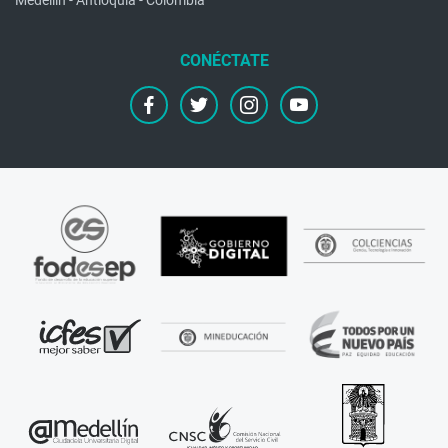
Medellín - Antioquia - Colombia
facebook
twitter
instagram
youtube