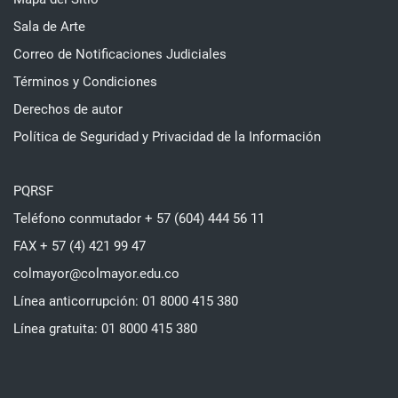
Sala de Arte
Correo de Notificaciones Judiciales
Términos y Condiciones
Derechos de autor
Política de Seguridad y Privacidad de la Información
PQRSF
Teléfono conmutador + 57 (604) 444 56 11
FAX + 57 (4) 421 99 47
colmayor@colmayor.edu.co
Línea anticorrupción: 01 8000 415 380
Línea gratuita: 01 8000 415 380