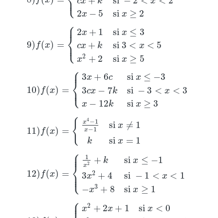
⎨
⎩
⎪
+
s
i
−
2
<
<
2
8
)
f
f
(
x
)
x
=
{
x
2
s
i
x
≤
−
2
c
x
+
k
s
i
−
2
<
x
<
2
2
x
−
5
s
i
x
≥
2
c
x
k
x
2
−
5
s
i
≥
2
x
x
⎧
⎪
2
+
1
s
i
≤
3
x
x
⎨
⎩
9
)
(
)
=
+
s
i
3
<
<
5
⎪
9
)
f
f
(
x
)
x
=
{
2
x
+
1
s
i
x
≤
3
c
x
+
k
s
i
3
<
x
<
5
x
2
+
2
s
i
x
≥
5
c
x
k
x
2
+
2
s
i
≥
5
x
x
⎧
⎪
3
+
6
s
i
≤
−
3
x
c
x
⎨
⎩
10
)
(
)
=
⎪
3
−
7
s
i
−
3
<
<
3
10
)
f
f
(
x
)
x
=
{
3
x
+
6
c
s
i
x
≤
−
3
3
c
x
−
7
k
s
i
−
3
<
x
<
3
x
−
12
k
s
i
x
≥
3
c
x
k
x
−
12
s
i
≥
3
x
k
x
4
{
−
1
x
s
i
≠
1
x
11
)
(
)
=
−
1
x
11
f
)
f
(
x
x
)
=
{
x
4
−
1
x
−
1
s
i
x
≠
1
k
s
i
x
=
1
s
i
=
1
k
x
⎧
⎪
⎪
1
+
s
i
≤
−
1
k
x
⎨
2
x
12
)
(
)
=
⎪
⎩
2
12
)
f
f
(
x
)
x
=
{
1
x
2
+
k
s
i
x
≤
−
1
3
x
2
+
4
s
i
−
1
<
x
<
1
−
x
3
+
8
s
i
x
≥
1
3
+
4
s
i
−
1
<
<
1
⎪
x
x
3
−
+
8
s
i
≥
1
x
x
⎧
⎪
2
+
2
+
1
s
i
<
0
x
x
x