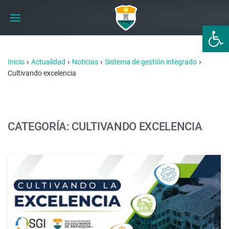
Abrir 
›
›
›
›
Inicio
Actualidad
Noticias
Sistema de gestión integrado
Cultivando excelencia
CATEGORÍA: CULTIVANDO EXCELENCIA