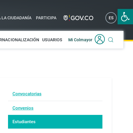
Abrir 
A LA CIUDADANÍA
PARTICIPA
ES
EN
RNACIONALIZACIÓN
USUARIOS
Mi Colmayor
Convocatorias
Convenios
Estudiantes