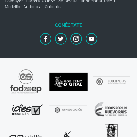
Colmayor.
Carrera 78 # 65 - 46 Bloque Fundacional- Piso 1.
Medellín - Antioquia - Colombia
facebook
twitter
instagram
youtube