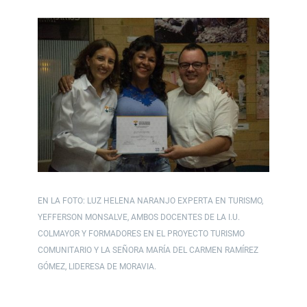
EN LA FOTO: LUZ HELENA NARANJO EXPERTA EN TURISMO,
YEFFERSON MONSALVE, AMBOS DOCENTES DE LA I.U.
COLMAYOR Y FORMADORES EN EL PROYECTO TURISMO
COMUNITARIO Y LA SEÑORA MARÍA DEL CARMEN RAMÍREZ
GÓMEZ, LIDERESA DE MORAVIA.