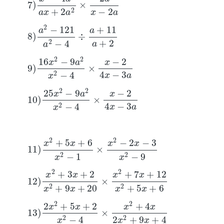
7
)
×
7
)
x
2
−
4
a
2
a
x
+
2
a
2
×
2
a
x
−
2
a
−
2
+
2
2
x
a
a
x
a
2
−
121
+
11
a
a
8
)
÷
8
)
a
2
−
121
a
2
−
4
÷
a
+
11
a
+
2
+
2
−
4
2
a
a
2
2
16
−
9
−
2
x
a
x
9
)
×
9
)
16
x
2
−
9
a
2
x
2
−
4
×
x
−
2
4
x
−
3
a
4
−
3
−
4
2
x
a
x
2
2
25
−
9
−
2
x
a
x
10
)
×
10
)
25
x
2
−
9
a
2
x
2
−
4
×
x
−
2
4
x
−
3
a
4
−
3
−
4
2
x
a
x
2
2
+
5
+
6
−
2
−
3
x
x
x
x
11
)
×
11
)
x
2
+
5
x
+
6
x
2
−
1
×
x
2
−
2
x
−
3
x
2
−
9
−
1
−
9
2
2
x
x
2
2
+
3
+
2
+
7
+
12
x
x
x
x
12
)
×
12
)
x
2
+
3
x
+
2
x
2
+
9
x
+
20
×
x
2
+
7
x
+
12
x
2
+
5
x
+
6
+
9
+
20
+
5
+
6
2
2
x
x
x
x
2
2
2
+
5
+
2
+
4
x
x
x
x
13
)
×
13
)
2
x
2
+
5
x
+
2
x
2
−
4
×
x
2
+
4
x
2
x
2
+
9
x
+
4
−
4
2
+
9
+
4
2
2
x
x
x