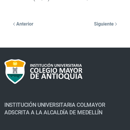
Anterior
Siguiente
INSTITUCIÓN UNIVERSITARIA COLMAYOR
ADSCRITA A LA ALCALDÍA DE MEDELLÍN