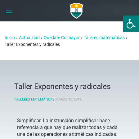
Abrir 
›
›
›
›
Inicio
Actualidad
Quédate Colmayor
Talleres matemáticas
Taller Exponentes y radicales
Taller Exponentes y radicales
TALLERES MATEMÁTICAS
MARZO 18, 2019
.
Simplificar. La instrucción simplificar hace
referencia a que hay que realizar todas y cada
una de las operaciones aritméticas indicadas