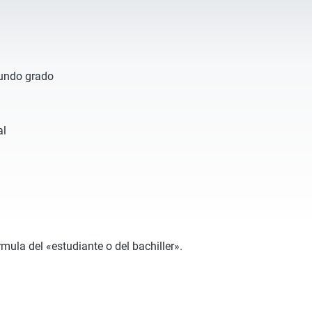
gundo grado
al
ula del «estudiante o del bachiller».