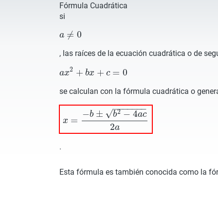
Fórmula Cuadrática
si
≠
0
a
a
≠
0
, las raíces de la ecuación cuadrática o de se
2
+
+
=
0
a
x
a
x
2
+
b
x
b
x
+
c
=
c
0
se calculan con la fórmula cuadrática o gener
−
−
−
−
−
−
−
√
−
±
−
4
2
b
b
a
c
=
x
x
=
−
b
±
b
2
−
4
a
c
2
a
2
a
.
Esta fórmula es también conocida como la fórm