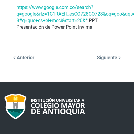
https://www.google.com.co/search?
q=google&rlz=1C1RAEH_esCO728CO728&oq=goo&aqs=chr
8#q=que+es+el+meci&start=20&*
PPT
Presentación de Power Point Invima.
Anterior
Siguiente