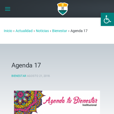
Abrir 
›
›
›
›
Inicio
Actualidad
Noticias
Bienestar
Agenda 17
Agenda 17
BIENESTAR
AGOSTO 21, 2018
.