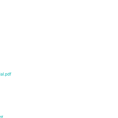
ial.pdf
df