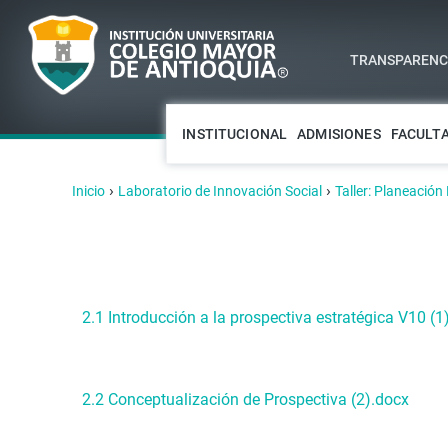
TRANSPARENCI
INSTITUCIONAL
ADMISIONES
FACULT
›
›
Inicio
Laboratorio de Innovación Social
Taller: Planeación
2.1 Introducción a la prospectiva estratégica V10 (1
2.2 Conceptualización de Prospectiva (2).docx