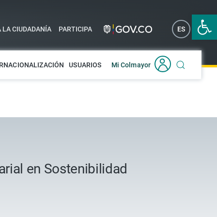
Abrir 
A LA CIUDADANÍA
PARTICIPA
ES
EN
RNACIONALIZACIÓN
USUARIOS
Mi Colmayor
ial en Sostenibilidad