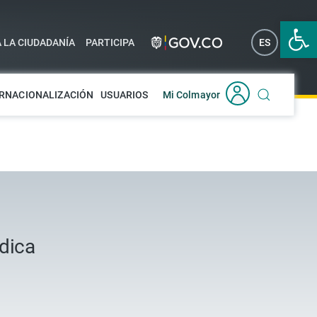
Abrir 
A LA CIUDADANÍA
PARTICIPA
ES
EN
RNACIONALIZACIÓN
USUARIOS
Mi Colmayor
ídica