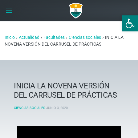
Abrir 
›
›
›
›
Inicio
Actualidad
Facultades
Ciencias sociales
INICIA LA
NOVENA VERSIÓN DEL CARRUSEL DE PRÁCTICAS
INICIA LA NOVENA VERSIÓN
DEL CARRUSEL DE PRÁCTICAS
CIENCIAS SOCIALES
JUNIO 3, 2020
.