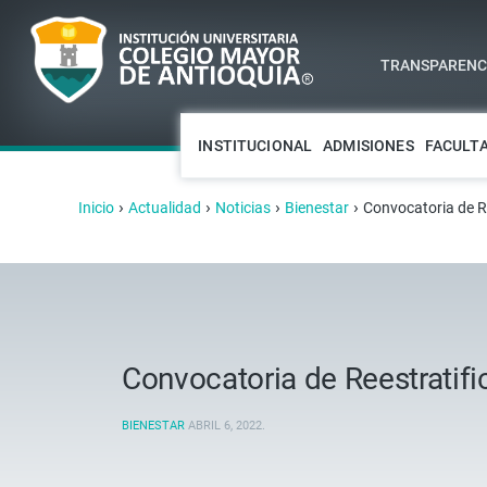
TRANSPARENCI
INSTITUCIONAL
ADMISIONES
FACULT
›
›
›
›
Inicio
Actualidad
Noticias
Bienestar
Convocatoria de R
Convocatoria de Reestratif
BIENESTAR
ABRIL 6, 2022
.