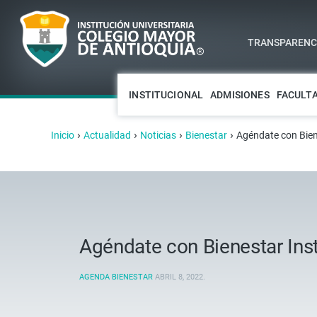
TRANSPARENCI
INSTITUCIONAL
ADMISIONES
FACULT
›
›
›
›
Inicio
Actualidad
Noticias
Bienestar
Agéndate con Biene
Agéndate con Bienestar Insti
AGENDA BIENESTAR
ABRIL 8, 2022
.