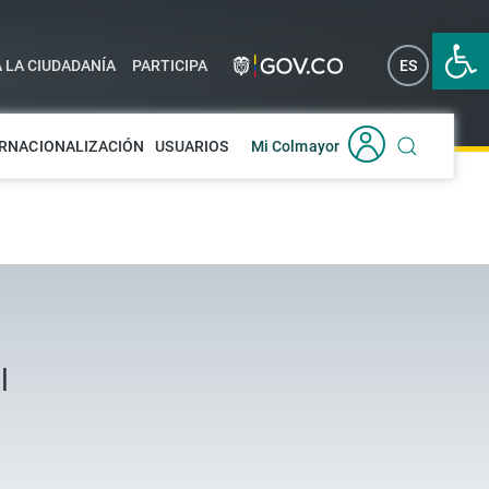
Abrir 
A LA CIUDADANÍA
PARTICIPA
ES
EN
RNACIONALIZACIÓN
USUARIOS
Mi Colmayor
l