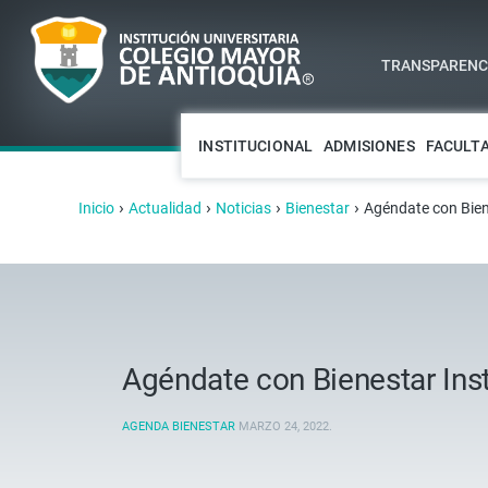
TRANSPARENCI
INSTITUCIONAL
ADMISIONES
FACULT
›
›
›
›
Inicio
Actualidad
Noticias
Bienestar
Agéndate con Biene
Agéndate con Bienestar Insti
AGENDA BIENESTAR
MARZO 24, 2022
.