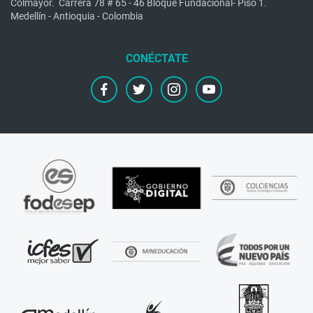
Colmayor.
Carrera 78 # 65 - 46 Bloque Fundacional- Piso 1.
Medellín - Antioquia - Colombia