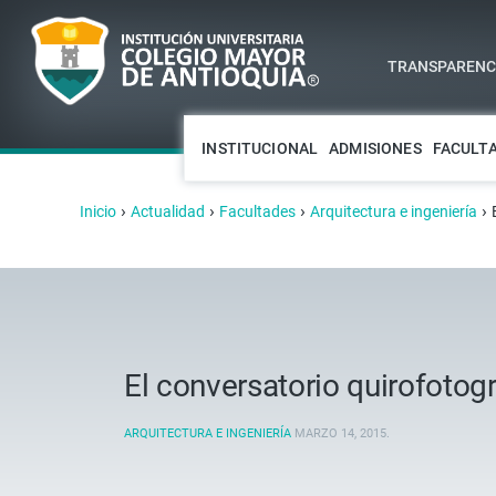
TRANSPARENCI
INSTITUCIONAL
ADMISIONES
FACULT
›
›
›
›
Inicio
Actualidad
Facultades
Arquitectura e ingeniería
El conversatorio quirofotog
ARQUITECTURA E INGENIERÍA
MARZO 14, 2015
.