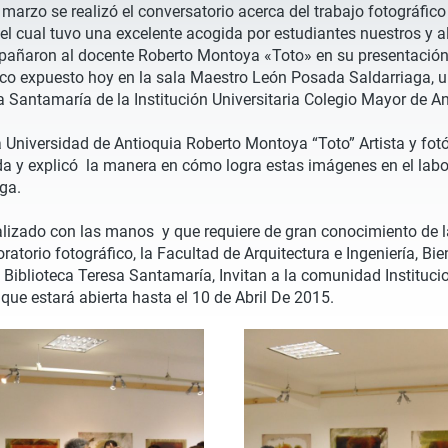
marzo se realizó el conversatorio acerca del trabajo fotográfico
 el cual tuvo una excelente acogida por estudiantes nuestros y a
añaron al docente Roberto Montoya «Toto» en su presentación
ico expuesto hoy en la sala Maestro León Posada Saldarriaga, u
a Santamaría de la Institución Universitaria Colegio Mayor de An
a Universidad de Antioquia Roberto Montoya “Toto” Artista y fotó
da y explicó la manera en cómo logra estas imágenes en el labo
ga.
alizado con las manos y que requiere de gran conocimiento de l
ratorio fotográfico, la Facultad de Arquitectura e Ingeniería, Bie
a Biblioteca Teresa Santamaría, Invitan a la comunidad Institucio
 que estará abierta hasta el 10 de Abril De 2015.