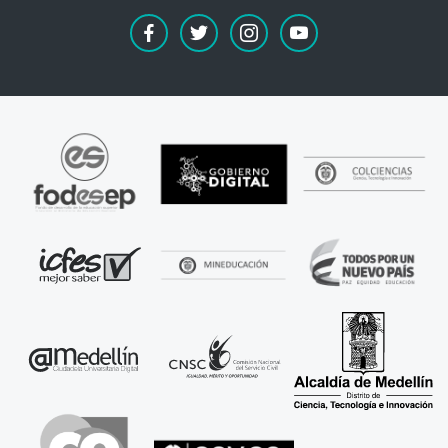
facebook
twitter
instagram
youtube