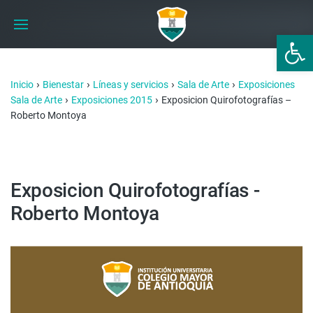
Abrir 
›
›
›
›
Inicio
Bienestar
Líneas y servicios
Sala de Arte
Exposiciones
›
›
Sala de Arte
Exposiciones 2015
Exposicion Quirofotografías –
Roberto Montoya
Exposicion Quirofotografías -
Roberto Montoya