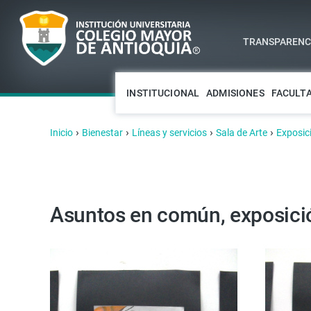
TRANSPARENCI
INSTITUCIONAL
ADMISIONES
FACULT
›
›
›
›
Inicio
Bienestar
Líneas y servicios
Sala de Arte
Exposic
Asuntos en común, exposició