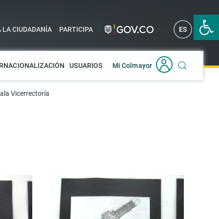
Abrir 
A LA CIUDADANÍA
PARTICIPA
ES
EN
RNACIONALIZACIÓN
USUARIOS
Mi Colmayor
la Vicerrectoría