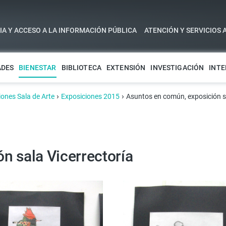
A Y ACCESO A LA INFORMACIÓN PÚBLICA
ATENCIÓN Y SERVICIOS 
ADES
BIENESTAR
BIBLIOTECA
EXTENSIÓN
INVESTIGACIÓN
INTE
›
›
iones Sala de Arte
Exposiciones 2015
Asuntos en común, exposición sa
n sala Vicerrectoría