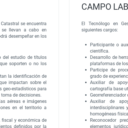
CAMPO LAB
 Catastral se encuentra
El Tecnólogo en Ges
 se llevan a cabo en
siguientes cargos:
podrá desempeñar en los
Participante o aux
científica.
 del estudio de títulos
Desarrollo de her
 que soporten o no los
plataformas de los
Participe de pro
tan la identificación de
grado de experienc
 que impactan sobre el
Auxiliar de apo
is geo-estadísticos para
cartografía base u
a toma de decisiones.
Georreferenciador 
fías aéreas e imágenes
Auxiliar de apo
iones en el territorio a
interdisciplinares
homogéneas físic
ca, fiscal y económica de
Reconocedor pred
entos definidos por la
elementos jurídi