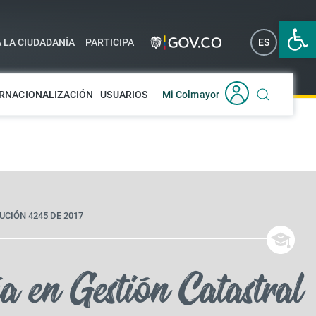
Abrir 
A LA CIUDADANÍA
PARTICIPA
ES
EN
RNACIONALIZACIÓN
USUARIOS
Mi Colmayor
UCIÓN 4245 DE 2017
a en Gestión Catastral