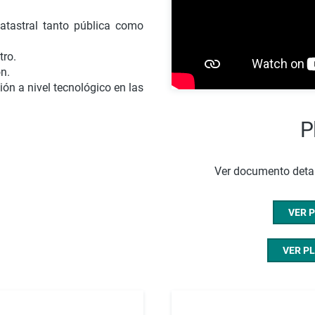
catastral tanto pública como
tro.
ón.
ón a nivel tecnológico en las
P
Ver documento detall
VER P
VER PL