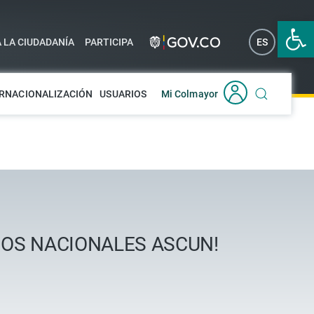
Abrir 
A LA CIUDADANÍA
PARTICIPA
ES
EN
RNACIONALIZACIÓN
USUARIOS
Mi Colmayor
RIOS NACIONALES ASCUN!