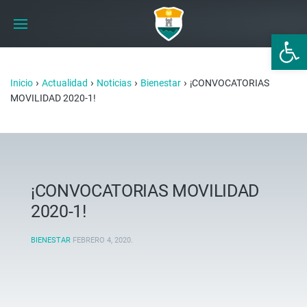
Abrir 
›
›
›
›
Inicio
Actualidad
Noticias
Bienestar
¡CONVOCATORIAS
MOVILIDAD 2020-1!
¡CONVOCATORIAS MOVILIDAD
2020-1!
BIENESTAR
FEBRERO 4, 2020
.