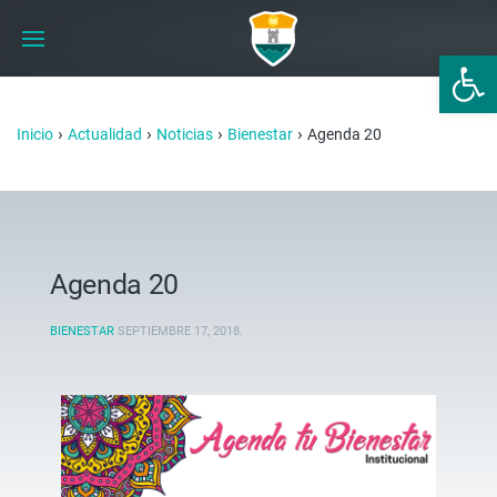
Abrir 
›
›
›
›
Inicio
Actualidad
Noticias
Bienestar
Agenda 20
Agenda 20
BIENESTAR
SEPTIEMBRE 17, 2018
.