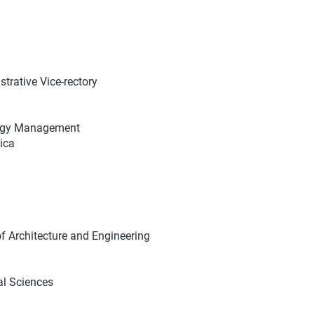
strative Vice-rectory
logy Management
ica
of Architecture and Engineering
al Sciences