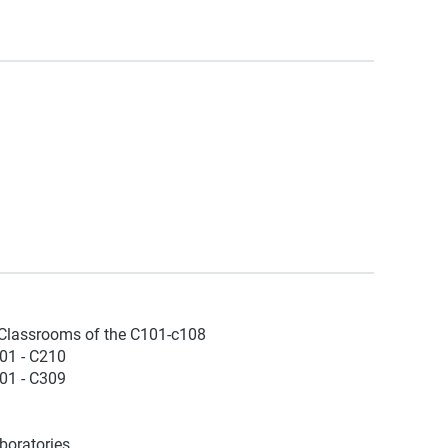
 Classrooms of the C101-c108
201 - C210
301 - C309
boratories