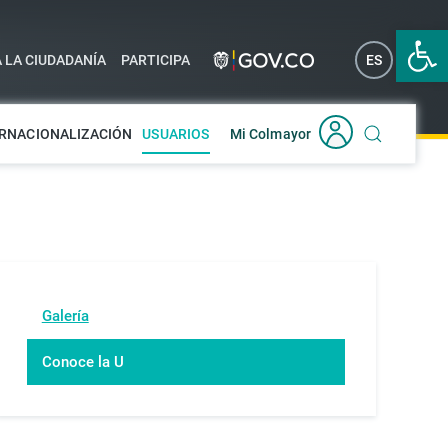
Abrir 
A LA CIUDADANÍA
PARTICIPA
ES
EN
RNACIONALIZACIÓN
USUARIOS
Mi Colmayor
Galería
Conoce la U