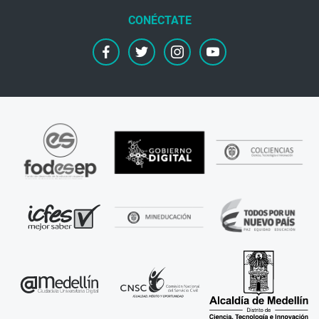
facebook
twitter
instagram
youtube