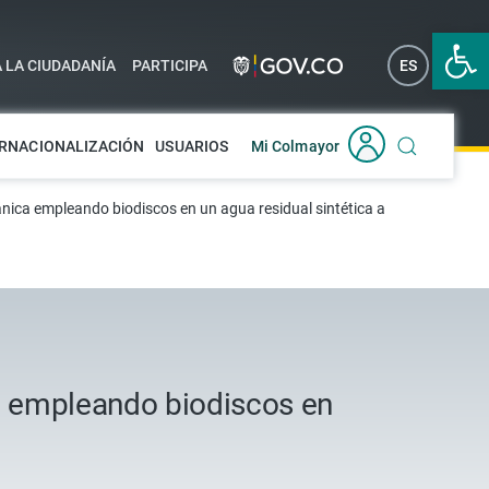
Abrir 
A LA CIUDADANÍA
PARTICIPA
ES
EN
RNACIONALIZACIÓN
USUARIOS
Mi Colmayor
gánica empleando biodiscos en un agua residual sintética a
ca empleando biodiscos en