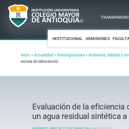
TRANSPARENCI
INSTITUCIONAL
ADMISIONES
FACULT
›
›
›
Inicio
Actualidad
investigaciones
Ambiente, hábitat y so
escala de laboratorio
Evaluación de la eficiencia
un agua residual sintética a
AMBIENTE, HÁBITAT Y SOSTENIBILIDAD
MAYO 15, 2012
.