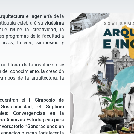
rquitectura e Ingeniería
de la
ntioquia celebrará su
vigésima
ue reúne la creatividad, la
tes programas de la facultad a
ncias, talleres, simposios y
auditorio de la institución se
n del conocimiento, la creación
campos de la arquitectura, la
ncuentran el
II Simposio de
ostenibilidad
, el
Séptimo
ales: Convergencias en la
io Alianzas Estratégicas para
nversatorio “Generaciones en
s espacios buscan fortalecer la