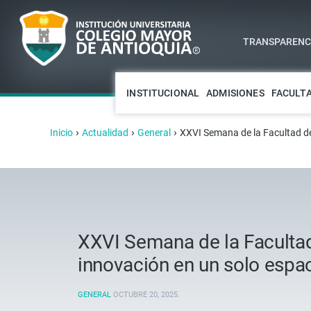
TRANSPARENCI
INSTITUCIONAL
ADMISIONES
FACULT
›
›
›
Inicio
Actualidad
General
XXVI Semana de la Facultad de 
XXVI Semana de la Facultad 
innovación en un solo espa
GENERAL
OCTUBRE 20, 2025
.