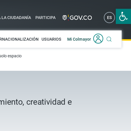
Abrir 
A LA CIUDADANÍA
PARTICIPA
ES
EN
RNACIONALIZACIÓN
USUARIOS
Mi Colmayor
solo espacio
miento, creatividad e