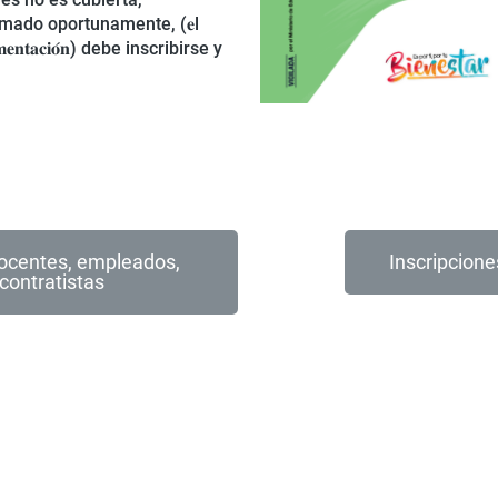
rmado oportunamente, (𝐞l
 𝐲 𝐚𝐥𝐢𝐦𝐞𝐧𝐭𝐚𝐜𝐢𝐨́𝐧) debe inscribirse y
docentes, empleados,
Inscripcione
contratistas