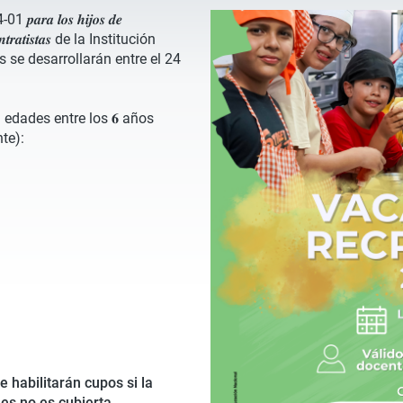
𝒂 𝒍𝒐𝒔 𝒉𝒊𝒋𝒐𝒔 𝒅𝒆
𝒚 𝒄𝒐𝒏𝒕𝒓𝒂𝒕𝒊𝒔𝒕𝒂𝒔 de la Institución
s se desarrollarán entre el 24
 edades entre los 𝟔 años
te):
ar se habilitarán cupos si la
es no es cubierta,