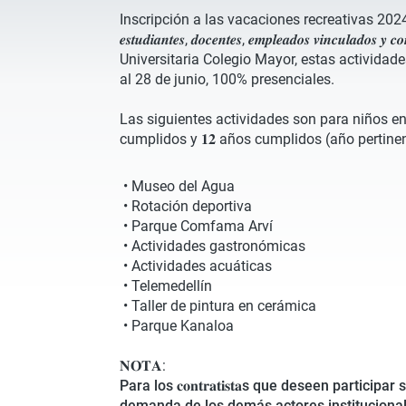
Inscripción a las vacaciones recreativas 2024-01 𝒑𝒂𝒓
𝒆𝒔𝒕𝒖𝒅𝒊𝒂𝒏𝒕𝒆𝒔, 𝒅𝒐𝒄𝒆𝒏𝒕𝒆𝒔, 𝒆𝒎𝒑𝒍𝒆𝒂𝒅𝒐𝒔 𝒗𝒊𝒏𝒄𝒖𝒍𝒂𝒅𝒐𝒔 
Universitaria Colegio Mayor, estas actividade
al 28 de junio, 100% presenciales.
Las siguientes actividades son para niños en
cumplidos y 𝟏𝟐 años cumplidos (año pertinen
• Museo del Agua
• Rotación deportiva
• Parque Comfama Arví
• Actividades gastronómicas
• Actividades acuáticas
• Telemedellín
• Taller de pintura en cerámica
• Parque Kanaloa
𝐍𝐎𝐓𝐀:
Para los 𝐜𝐨𝐧𝐭𝐫𝐚𝐭𝐢𝐬𝐭𝐚s que deseen particip
demanda de los demás actores institucional