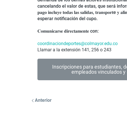
cancelando el valor de estas, que será info
𝐩𝐚𝐠𝐨 𝐢𝐧𝐜𝐥𝐮𝐲𝐞 𝐭𝐨𝐝𝐚𝐬 𝐥𝐚𝐬 𝐬𝐚𝐥𝐢𝐝𝐚𝐬, 𝐭𝐫𝐚𝐧𝐬𝐩𝐨𝐫𝐭e
esperar notificación del cupo.
𝐂𝐨𝐦𝐮𝐧𝐢𝐜𝐚𝐫𝐬𝐞 𝐝𝐢𝐫𝐞𝐜𝐭𝐚𝐦𝐞𝐧𝐭𝐞
con:
coordinaciondeportes@colmayor.
edu.co
Llamar a la extensión 141, 256 o 243
Inscripciones para estudiantes, 
empleados vinculados y 
Anterior