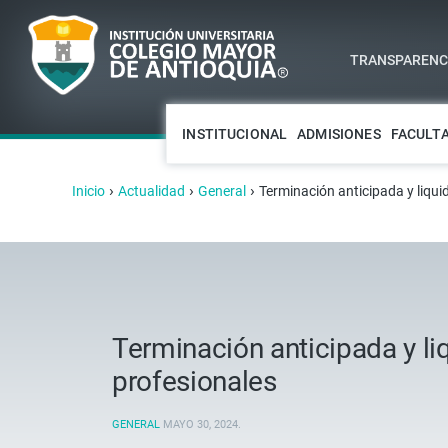
TRANSPARENCI
INSTITUCIONAL
ADMISIONES
FACULT
›
›
›
Inicio
Actualidad
General
Terminación anticipada y liqui
Terminación anticipada y liq
profesionales
GENERAL
MAYO 30, 2024
.