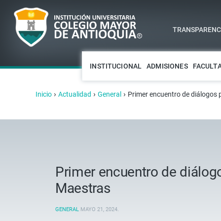
TRANSPARENCI
INSTITUCIONAL
ADMISIONES
FACULT
›
›
›
Inicio
Actualidad
General
Primer encuentro de diálogos 
Primer encuentro de diálogo
Maestras
GENERAL
MAYO 21, 2024
.