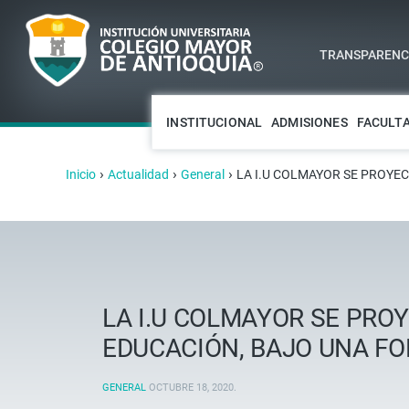
TRANSPARENCI
INSTITUCIONAL
ADMISIONES
FACULT
›
›
›
Inicio
Actualidad
General
LA I.U COLMAYOR SE PROYEC
LA I.U COLMAYOR SE PROY
EDUCACIÓN, BAJO UNA FO
GENERAL
OCTUBRE 18, 2020
.