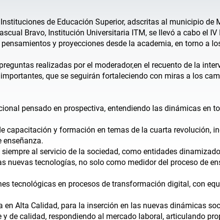
s Instituciones de Educación Superior, adscritas al municipio de M
ascual Bravo, Institución Universitaria ITM, se llevó a cabo el 
e pensamientos y proyecciones desde la academia, en torno a los
s preguntas realizadas por el moderador,en el recuento de la int
 importantes, que se seguirán fortaleciendo con miras a los cam
tucional pensado en prospectiva, entendiendo las dinámicas en to
e capacitación y formación en temas de la cuarta revolución, ind
e enseñanza.
n siempre al servicio de la sociedad, como entidades dinamizador
 las nuevas tecnologías, no solo como medidor del proceso de e
s tecnológicas en procesos de transformación digital, con equil
a en Alta Calidad, para la inserción en las nuevas dinámicas soc
te y de calidad, respondiendo al mercado laboral, articulando p