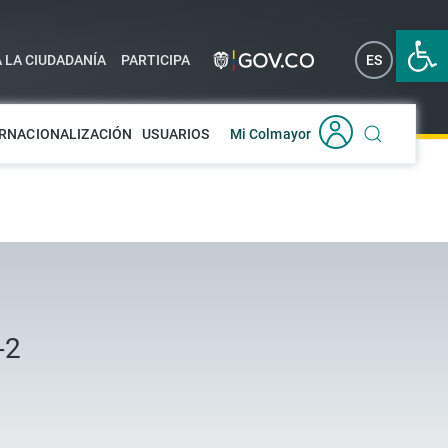
Abrir 
A LA CIUDADANÍA
PARTICIPA
ES
EN
RNACIONALIZACIÓN
USUARIOS
Mi Colmayor
-2